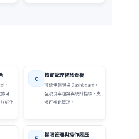
整合
精實管理智慧看板
C
cel、
可延伸到現場 Dashboard，
數據可
呈現良率趨勢與統計指標，支
實無紙化
援可視化管理。
權限管理與操作履歷
F