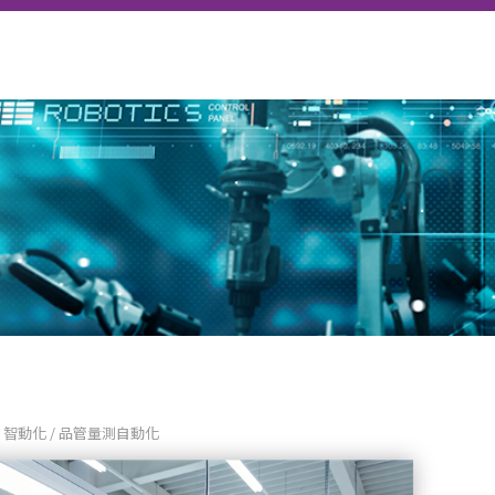
/ 智動化 / 品管量測自動化