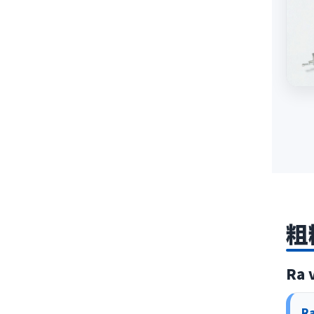
粗
Ra
R