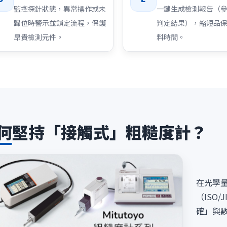
監控探針狀態，異常操作或未
一鍵生成檢測報告（
歸位時警示並鎖定流程，保護
判定結果），縮短品
昂貴檢測元件。
料時間。
何堅持「接觸式」粗糙度計？
在光學
（ISO/
確」與