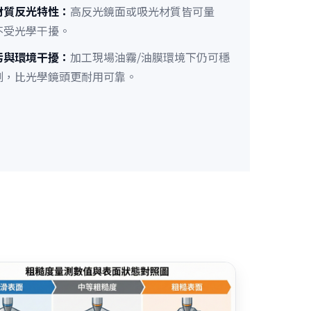
材質反光特性：
高反光鏡面或吸光材質皆可量
不受光學干擾。
污與環境干擾：
加工現場油霧/油膜環境下仍可穩
測，比光學鏡頭更耐用可靠。