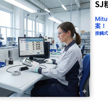
S
Mit
案！
接觸式