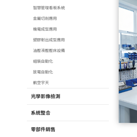
智慧管理看板系統
金屬切削應用
機電成型應用
塑膠射出成型應用
油壓液壓壓床設備
組裝自動化
放電自動化
航空宇天
光學影像檢測
系統整合
零部件銷售