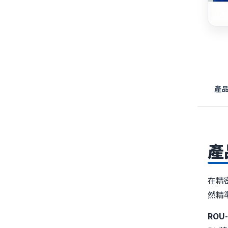
產
產
在精
然精
ROU